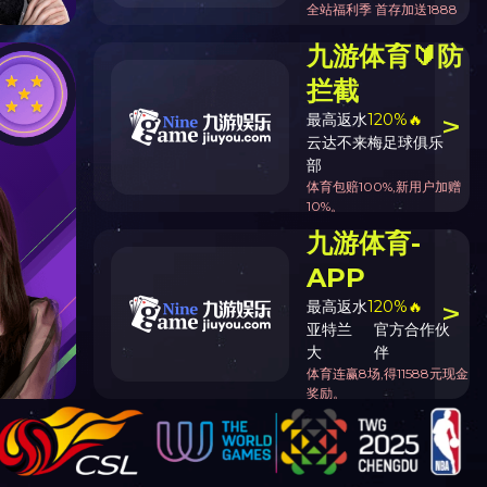
您当前的位置：
首页
>
经营产品
>
机电类
机械五金台式钻铣床