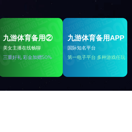
直磨机GGS 28 LCE
15
16
17
18
19
20
21
22
23
38
39
40
41
42
43
44
45
46
61
62
63
64
65
66
67
68
69
分享到：
关于我们
|
业绩展示
|
友情连接