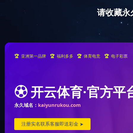
网站首页
九游（中国）